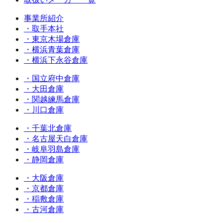
事業所紹介
・取手本社
・東京木場倉庫
・横浜青葉倉庫
・横浜下永谷倉庫
・国立府中倉庫
・大田倉庫
・関越練馬倉庫
・川口倉庫
・千葉北倉庫
・名古屋天白倉庫
・岐阜羽島倉庫
・静岡倉庫
・大阪倉庫
・京都倉庫
・稲敷倉庫
・古河倉庫