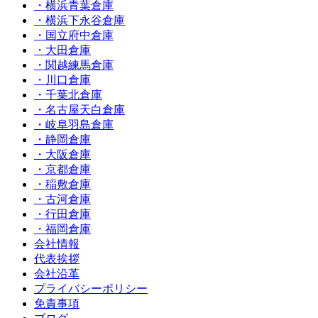
・横浜青葉倉庫
・横浜下永谷倉庫
・国立府中倉庫
・大田倉庫
・関越練馬倉庫
・川口倉庫
・千葉北倉庫
・名古屋天白倉庫
・岐阜羽島倉庫
・静岡倉庫
・大阪倉庫
・京都倉庫
・稲敷倉庫
・古河倉庫
・行田倉庫
・福岡倉庫
会社情報
代表挨拶
会社沿革
プライバシーポリシー
免責事項